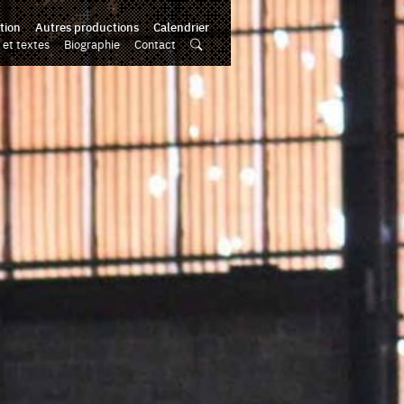
tion
Autres productions
Calendrier
 et textes
Biographie
Contact