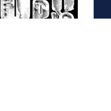
EXPOSITION
COLLECTIVE :
SYMBIOSIUM
COSMOGONIES
SPÉCULATIVES : 17
MARS 2023